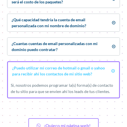
será el costo de los paquetes?
Una vez terminada la promoción de octubre el costo del 
paquete básico será de 80 USD y el Avanzado a 100 USD.
¿Qué capacidad tendría la cuenta de email 
personalizada con mi nombre de dominio?
La cuenta de email personalizada con tu nombre de dominio 
que se contrata como paquete adicional, tiene una capacidad 
¿Cuantas cuentas de email personalizadas con mi 
de 1 GB.
dominio puedo contratar?
Las que necesites siempre y cuando pagues los 5 USD 
anuales por cuenta.
¿Puedo utilizar mi correo de hotmail o gmail o yahoo 
para recibir ahí los contactos de mi sitio web?
Si, nosotros podemos programar la(s) forma(s) de contacto 
de tu sitio para que se envíen ahí los leads de tus clientes.
¡Quiero mi página web!