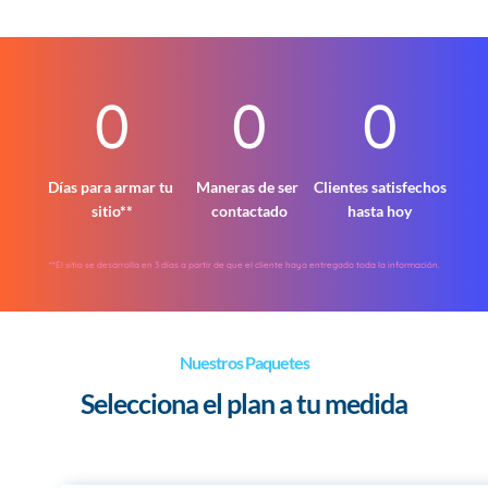
0
0
0
Días para armar tu 
Maneras de ser 
Clientes satisfechos 
sitio**
contactado
hasta hoy
**El sitio se desarrolla en 3 días a partir de que el cliente haya entregado toda la información.
Nuestros Paquetes
Selecciona el plan a tu medida